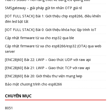
SMSgateway – giải pháp gửi tin nhắn OTP giá rẻ
[IOT FULL STACK] Bài 1: Giới thiệu chip esp8266, điều khiển
đèn led bật tắt
[IOT FULL STACK] Bài 0: Giới thiệu khóa học lập trình IoT
Cập nhật firmware từ xa cho esp32 qua ble
Cập nhật firmware từ xa cho esp8266/esp32 (OTA) qua web
server
[ENC28J60] Bài 22: LWIP – Giao thức UDP với raw api
[ENC28J60] Bài 21: LWIP – Giao thức TCP với raw api
[ENC28J60] Bài 20: Giới thiệu thư viện mạng lwip
Bảo mật chương trình cho esp8266
CHUYÊN MỤC
8051