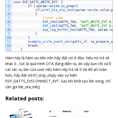
1
case
ESP_GATTS_WRITE_EVT
:
{
108
}
2
if
(
!
param
->
write
.
is_prep
)
{
3
if
(
iot47_ble_ota_task
(
param
->
write
.
value
,
par
4
{
5
//user code
6
ESP_LOGI
(
GATTS_TAG
,
"GATT_WRITE_EVT A, c
7
ESP_LOGI
(
GATTS_TAG
,
"GATT_WRITE_EVT A, v
8
esp_log_buffer_hex
(
GATTS_TAG
,
param
->
wri
9
}
10
}
11
example_write_event_env
(
gatts_if
,
&
a_prepare_wri
12
break
;
13
}
Hàm này là hàm ưu tiên nên hãy đặt nó ở đầu. Nếu nó trả về
khác 0 , tức là quá trình OTA đang diễn ra, do vậy bạn chỉ xử lí
các tác vụ ble của user nếu hàm này trả về 0 Và để an toàn
hơn, hãy đặt iot47_stop_ota(); vào sự kiện
ESP_GATTS_DISCONNECT_EVT. Sau khi khởi tạo ble xong, chỉ
cần gọi ble_ota_init();
Related posts: