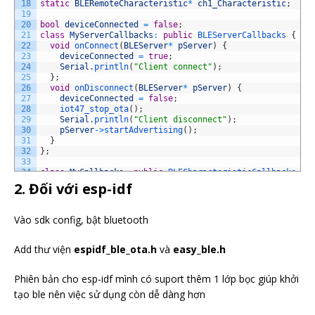
18
static
BLERemoteCharacteristic
*
ch1_Characteristic
;
19
20
bool
deviceConnected
=
false
;
21
class
MyServerCallbacks
:
public
BLEServerCallbacks
{
22
void
onConnect
(
BLEServer
*
pServer
)
{
23
deviceConnected
=
true
;
24
Serial
.
println
(
"Client connect"
)
;
25
}
;
26
void
onDisconnect
(
BLEServer
*
pServer
)
{
27
deviceConnected
=
false
;
28
iot47_stop_ota
(
)
;
29
Serial
.
println
(
"Client disconnect"
)
;
30
pServer
->
startAdvertising
(
)
;
31
}
32
}
;
33
34
class
MyCallbacks
:
public
BLECharacteristicCallbacks
{
35
void
onWrite
(
BLECharacteristic
*
pCharacteristic
)
{
2. Đối với esp-idf
36
std
::
string
rxValue
=
pCharacteristic
->
getValue
(
)
37
if
(
iot47_ota_task
(
(
uint8_t
*
)
&
(
rxValue
[
0
]
)
,
rxValu
38
Vào sdk config, bật bluetooth
39
//phần này xử lí nhận data ble của user
40
if
(
rxValue
.
length
(
)
>
0
)
{
41
Serial
.
println
(
"ble len: "
+
String
(
rxValue
.
len
Add thư viện
espidf_ble_ota.h
và
easy_ble.h
42
Serial
.
print
(
"Received Value: "
)
;
43
for
(
int
i
=
0
;
i
<
rxValue
.
length
(
)
;
i
++
)
Phiên bản cho esp-idf mình có suport thêm 1 lớp bọc giúp khởi
44
Serial
.
print
(
rxValue
[
i
]
)
;
45
tạo ble nên việc sử dụng còn dễ dàng hơn
46
Serial
.
println
(
)
;
47
Serial
.
println
(
"*********"
)
;