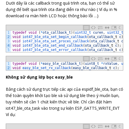
Dưới dây là các callback trong quá trình ota, bạn có thể sử
78
pAdvertising
->
addServiceUUID
(
SERVICE_UUID
)
;
79
pServer
->
getAdvertising
(
)
->
start
(
)
;
dụng để biết qua trình ota đang diễn ra như nào ( Ví dụ in %
80
download ra màn hình LCD hoặc thông báo lỗi …)
81
//ch1_Characteristic = bmeService->getCharacteristic(
82
//ch1_BLECharacteristic->registerForNotify(notifyCall
83
Serial
.
println
(
"Waiting a client connection to notify
C
84
1
typedef
void
(
*
ota_callback_t
)
(
uint32_t 
curen
,
uint32_t 
t
85
2
void
iot47_ble_ota_set_begin_callback
(
ota_callback
_
t
c
)
;
86
iot47_ble_ota_begin
(
&
ch1_BLECharacteristic
)
;
//bắt bu
3
void
iot47_ble_ota_set_proces_callback
(
ota_callback
_
t
c
)
;
87
4
void
iot47_ble_ota_set_end_callback
(
ota_callback
_
t
c
)
;
88
//đăng kí callback, tùy user
5
void
iot47_ble_ota_set_error_callback
(
ota_callback
_
t
c
)
;
89
iot47_ble_ota_set_begin_callback
(
[
]
(
uint32_t 
curen
,
u
90
Serial
.
println
(
"Begin ota"
)
;
91
}
)
;
C
92
iot47_ble_ota_set_proces_callback
(
[
]
(
uint32_t 
curen
,
1
typedef
void
(
*
easy_ble_callback_t
)
(
uint8_t
*
rxValue
,
uin
93
Serial
.
print
(
curen
)
;
2
void
easy_ble_set_rx_callback
(
easy_ble_callback
_
t
c
)
;
94
Serial
.
print
(
"/"
)
;
95
Serial
.
println
(
totol
)
;
Không sử dụng lớp bọc easy_ble
96
}
)
;
97
iot47_ble_ota_set_end_callback
(
[
]
(
uint32_t 
curen
,
uin
Bằng cách sử dụng trực tiếp các api của espidf_ble_ota, bạn có
98
Serial
.
println
(
"Download done"
)
;
99
}
)
;
thể toàn quyền khởi tạo ble và sử dụng ble theo ý muốn bạn,
100
iot47_ble_ota_set_error_callback
(
[
]
(
uint32_t 
curen
,
u
tuy nhiên sẽ cần 1 chút kiến thức về ble. Chỉ cần đặt hàm
101
Serial
.
println
(
"Download error"
)
;
102
}
)
;
iot47_ble_ota_task vào trong sự kiện ESP_GATTS_WRITE_EVT
103
}
Ví dụ:
104
105
void
loop
(
)
106
{
C
107