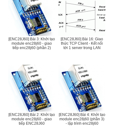
[ENC28J60] Bài 3: Khởi tạo
[ENC28J60] Bài 16: Giao
module enc28j60 - giao
thức TCP Client - Kết nối
tiếp enc28j60 (phần 2)
tới 1 server trong LAN
[ENC28J60] Bài 2: Khởi tạo
[ENC28J60] Bài 4: Khởi tạo
module enc28j60 - giao
module enc28j60 (phần 3)
tiếp ENC28J60
- lập trình enc28j60