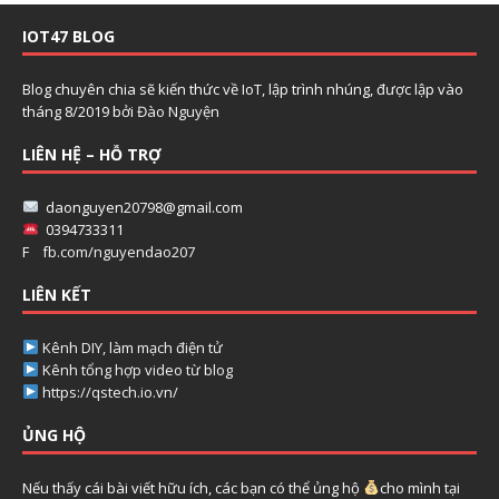
IOT47 BLOG
Blog chuyên chia sẽ kiến thức về IoT, lập trình nhúng, được lập vào
tháng 8/2019 bởi
Đào Nguyện
LIÊN HỆ – HỖ TRỢ
daonguyen20798@gmail.com
0394733311
F
fb.com/nguyendao207
LIÊN KẾT
Kênh DIY, làm mạch điện tử
Kênh tổng hợp video từ blog
https://qstech.io.vn/
ỦNG HỘ
Nếu thấy cái bài viết hữu ích, các bạn có thể ủng hộ
cho mình tại