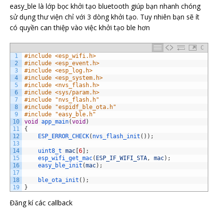
48
}
easy_ble là lớp bọc khởi tạo bluetooth giúp bạn nhanh chóng
49
}
sử dụng thư viện chỉ với 3 dòng khởi tạo. Tuy nhiên bạn sẽ ít
50
}
;
51
void
setup
(
)
có quyền can thiệp vào việc khởi tạo ble hơn
52
{
53
Serial
.
begin
(
115200
)
;
54
bleServerName
=
"IOT47 BLE OTA TEST"
;
C
55
1
#include <esp_wifi.h>
56
Serial
.
println
(
"Starting BLE work!"
)
;
2
#include <esp_event.h>
57
3
#include <esp_log.h>
58
BLEDevice
::
init
(
bleServerName
.
c_str
(
)
)
;
4
#include <esp_system.h>
59
BLEDevice
::
setMTU
(
512
)
;
5
#include <nvs_flash.h>
60
BLEServer
*
pServer
=
BLEDevice
::
createServer
(
)
;
6
#include <sys/param.h>
61
pServer
->
setCallbacks
(
new
MyServerCallbacks
(
)
)
;
7
#include "nvs_flash.h"
62
8
#include "espidf_ble_ota.h"
63
//Create the BLE Service
9
#include "easy_ble.h"
64
BLEService
*
bmeService
=
pServer
->
createService
(
SERVI
10
void
app_main
(
void
)
65
11
{
66
// Create BLE Characteristics and Create a BLE Descri
12
ESP_ERROR_CHECK
(
nvs_flash_init
(
)
)
;
67
bmeService
->
addCharacteristic
(
&
ch1_BLECharacteristic
)
13
68
ch1_Descriptor
.
setValue
(
"BLE chanel 1"
)
;
14
uint8_t 
mac
[
6
]
;
69
ch1_BLECharacteristic
.
addDescriptor
(
&
ch1_Descriptor
)
;
15
esp_wifi_get_mac
(
ESP_IF_WIFI_STA
,
mac
)
;
70
16
easy_ble_init
(
mac
)
;
71
ch1_BLECharacteristic
.
setCallbacks
(
new
MyCallbacks
(
)
)
17
72
18
ble_ota_init
(
)
;
73
// Start the service
19
}
74
bmeService
->
start
(
)
;
75
Đăng kí các callback
76
// Start advertising
77
BLEAdvertising
*
pAdvertising
=
BLEDevice
::
getAdvertis