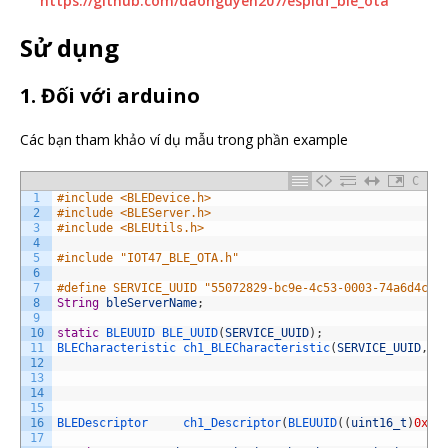
https://github.com/daonguyen207/espidf_ble_ota
Sử dụng
1. Đối với arduino
Các bạn tham khảo ví dụ mẫu trong phần example
C
1
#include <BLEDevice.h>
2
#include <BLEServer.h>
3
#include <BLEUtils.h>
4
5
#include "IOT47_BLE_OTA.h"
6
7
#define SERVICE_UUID "55072829-bc9e-4c53-0003-74a6d4c78
8
String
bleServerName
;
9
10
static
BLEUUID 
BLE_UUID
(
SERVICE_UUID
)
;
11
BLECharacteristic 
ch1_BLECharacteristic
(
SERVICE_UUID
,
B
12
13
14
15
16
BLEDescriptor     
ch1_Descriptor
(
BLEUUID
(
(
uint16_t
)
0x29
17