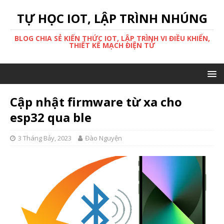
TỰ HỌC IOT, LẬP TRÌNH NHÚNG
BLOG CHIA SẺ KIẾN THỨC IOT, LẬP TRÌNH VI ĐIỀU KHIỂN,
THIẾT KẾ MẠCH ĐIỆN TỬ
Cập nhật firmware từ xa cho
esp32 qua ble
3 Tháng Bảy, 2023
Đào Nguyện