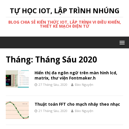
TỰ HỌC IOT, LẬP TRÌNH NHÚNG
BLOG CHIA SẺ KIẾN THỨC IOT, LẬP TRÌNH VI ĐIỀU KHIỂN,
THIẾT KẾ MẠCH ĐIỆN TỬ
Tháng: Tháng Sáu 2020
Hiển thị đa ngôn ngữ trên màn hình lcd,
matrix, thư viện Fontmaker.h
27 Tháng Sáu, 2020
Đào Nguyện
Thuật toán FFT cho mạch nháy theo nhạc
21 Tháng Sáu, 2020
Đào Nguyện