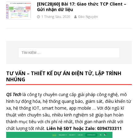
[ENC28J60] Bài 17: Giao thức TCP Client –
Gửi nhận dữ liệu
1 Tháng Sáu, 2020
Đào Nguyện
TƯ VẤN – THIẾT KẾ DỰ ÁN ĐIỆN TỬ, LẬP TRÌNH
NHÚNG
QS Tech
là công ty chuyên cung cấp giải pháp công nghệ, mô
hình tự động hóa, hệ thống quang báo, giám sát, điều khiển từ
xa, hệ thống IOT, smart home, app mobile … Với đội ngũ kĩ
thuật viên chuyên sâu, nhiều kinh nghiệm sẽ giúp bạn hoàn
thành mục tiêu với chi phí rẻ nhất, thời gian nhanh nhất với
chất lượng tốt nhất.
Liên hệ SĐT hoặc Zalo: 0394733311