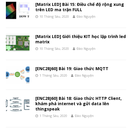
[Matrix LED] Bài 15: Điều chế độ rộng xung
trên LED ma trận FULL
10 Tháng Sáu, 2020
Đào Nguyện
[Matrix LED] Giới thiệu KIT học lập trình led
matrix
10 Tháng Sáu, 2020
Đào Nguyện
[ENC28J60] Bài 19: Giao thức MQTT
1 Tháng Sáu, 2020
Đào Nguyện
[ENC28J60] Bài 18: Giao thức HTTP Client,
khám phá internet và gửi data lên
thingspeak
1 Tháng Sáu, 2020
Đào Nguyện