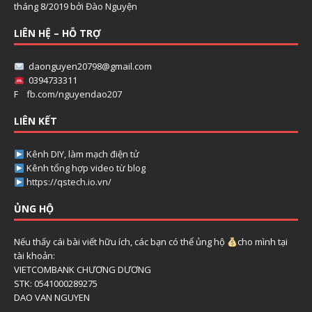
tháng 8/2019 bởi
Đào Nguyện
LIÊN HỆ – HỖ TRỢ
daonguyen20798@gmail.com
0394733311
F
fb.com/nguyendao207
LIÊN KẾT
Kênh DIY, làm mạch điện tử
Kênh tổng hợp video từ blog
https://qstech.io.vn/
ỦNG HỘ
Nếu thấy cái bài viết hữu ích, các bạn có thể ủng hộ
cho mình tại
tài khoản:
VIETCOMBANK CHƯƠNG DƯƠNG
STK: 0541000289275
DAO VAN NGUYEN