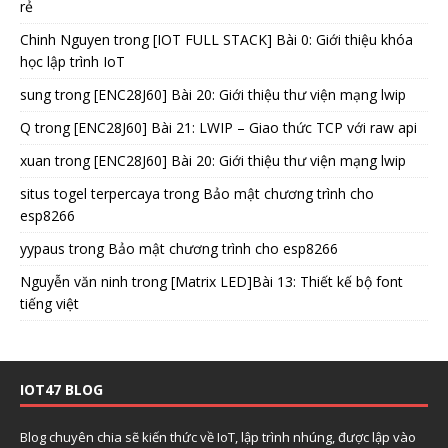
rẻ
Chinh Nguyen
trong
[IOT FULL STACK] Bài 0: Giới thiệu khóa
học lập trình IoT
sung
trong
[ENC28J60] Bài 20: Giới thiệu thư viện mạng lwip
Q
trong
[ENC28J60] Bài 21: LWIP – Giao thức TCP với raw api
xuan
trong
[ENC28J60] Bài 20: Giới thiệu thư viện mạng lwip
situs togel terpercaya
trong
Bảo mật chương trình cho
esp8266
yypaus
trong
Bảo mật chương trình cho esp8266
Nguyễn văn ninh
trong
[Matrix LED]Bài 13: Thiết kế bộ font
tiếng việt
IOT47 BLOG
Blog chuyên chia sẽ kiến thức về IoT, lập trình nhúng, được lập vào