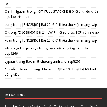
rẻ
Chinh Nguyen
trong
[IOT FULL STACK] Bài 0: Giới thiệu khóa
học lập trình IoT
sung
trong
[ENC28J60] Bài 20: Giới thiệu thư viện mạng lwip
Q
trong
[ENC28J60] Bài 21: LWIP – Giao thức TCP với raw api
xuan
trong
[ENC28J60] Bài 20: Giới thiệu thư viện mạng lwip
situs togel terpercaya
trong
Bảo mật chương trình cho
esp8266
yypaus
trong
Bảo mật chương trình cho esp8266
Nguyễn văn ninh
trong
[Matrix LED]Bài 13: Thiết kế bộ font
tiếng việt
IOT47 BLOG
Blog chuyên chia sẽ kiến thức về IoT, lập trình nhúng, được lập vào