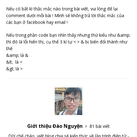
Nếu có bất kì thắc mắc nào trong bài viết, vui lòng để lại
comment dưới mỗi bài ! Mình sẽ không trả lời thắc mắc của
các bạn ở facebook hay email !
Nếu trong phần code bạn nhìn thấy nhưng thứ kiểu như &amp;
thì đó là lỗi hiển thị, cụ thể 3 kí tự < > & bị biến đổi thành như
thế
&amp; là &
&lt; là <
&gt; là >
Giới thiệu Đào Nguyện
81 bài viết
DIY,chế cháo, viết blog chia sẽ kiến thức về lập trình,điện tử -