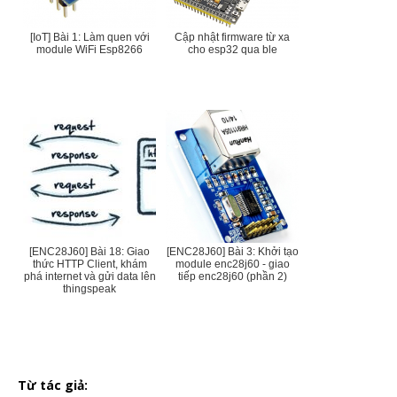
[IoT] Bài 1: Làm quen với
Cập nhật firmware từ xa
module WiFi Esp8266
cho esp32 qua ble
[ENC28J60] Bài 18: Giao
[ENC28J60] Bài 3: Khởi tạo
thức HTTP Client, khám
module enc28j60 - giao
phá internet và gửi data lên
tiếp enc28j60 (phần 2)
thingspeak
Từ tác giả: