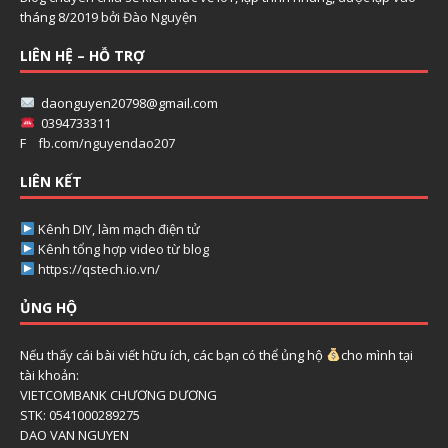
tháng 8/2019 bởi
Đào Nguyện
LIÊN HỆ – HỖ TRỢ
daonguyen20798@gmail.com
0394733311
F
fb.com/nguyendao207
LIÊN KẾT
Kênh DIY, làm mạch điện tử
Kênh tổng hợp video từ blog
https://qstech.io.vn/
ỦNG HỘ
Nếu thấy cái bài viết hữu ích, các bạn có thể ủng hộ
cho mình tại
tài khoản:
VIETCOMBANK CHƯƠNG DƯƠNG
STK: 0541000289275
DAO VAN NGUYEN