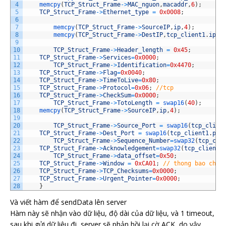
4
memcpy
(
TCP_Struct_Frame
->
MAC_nguon
,
macaddr
,
6
)
;
5
TCP_Struct_Frame
->
Ethernet_type
=
0x0008
;
6
7
memcpy
(
TCP_Struct_Frame
->
SourceIP
,
ip
,
4
)
;
8
memcpy
(
TCP_Struct_Frame
->
DestIP
,
tcp_client1
.
ip_d
9
10
TCP_Struct_Frame
->
Header_length
=
0x45
;
11
TCP_Struct_Frame
->
Services
=
0x0000
;
12
TCP_Struct_Frame
->
Identification
=
0x4470
;
13
TCP_Struct_Frame
->
Flag
=
0x0040
;
14
TCP_Struct_Frame
->
TimeToLive
=
0x80
;
15
TCP_Struct_Frame
->
Protocol
=
0x06
;
//tcp
16
TCP_Struct_Frame
->
CheckSum
=
0x0000
;
17
TCP_Struct_Frame
->
TotoLength
=
swap16
(
40
)
;
18
memcpy
(
TCP_Struct_Frame
->
SourceIP
,
ip
,
4
)
;
19
20
TCP_Struct_Frame
->
Source_Port
=
swap16
(
tcp_clien
21
TCP_Struct_Frame
->
Dest_Port
=
swap16
(
tcp_client1
.
por
22
TCP_Struct_Frame
->
Sequence_Number
=
swap32
(
tcp_cli
23
TCP_Struct_Frame
->
Acknowledgement
=
swap32
(
tcp_client1
24
TCP_Struct_Frame
->
data_offset
=
0x50
;
25
TCP_Struct_Frame
->
Window
=
0xCA01
;
// thong bao cho 
26
TCP_Struct_Frame
->
TCP_Checksums
=
0x0000
;
27
TCP_Struct_Frame
->
Urgent_Pointer
=
0x0000
;
28
}
Và viết hàm để sendData lên server
Hàm này sẽ nhận vào dữ liệu, độ dài của dữ liệu, và 1 timeout,
sau khi gửi dữ liệu đi, server sẽ phản hồi lại cờ ACK, do vậy