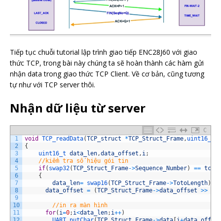
Tiếp tục chuỗi tutorial lập trình giao tiếp ENC28J60 với giao
thức TCP, trong bài này chúng ta sẽ hoàn thành các hàm gửi
nhận data trong giao thức TCP Client. Về cơ bản, cũng tương
tự như với TCP server thôi.
Nhận dữ liệu từ server
C
1
void
TCP_readData
(
TCP_struct
*
TCP_Struct_Frame
,
uint16_t 
2
{
3
uint16_t 
data_len
,
data_offset
,
i
;
4
//kiểm tra số hiệu gói tin
5
if
(
swap32
(
TCP_Struct_Frame
->
Sequence_Number
)
==
tcp_
6
{
7
data_len
=
swap16
(
TCP_Struct_Frame
->
TotoLength
)
-
8
data_offset
=
(
TCP_Struct_Frame
->
data_offset
>>
2
)
9
10
//in ra màn hình
11
for
(
i
=
0
;
i
<
data_len
;
i
++
)
12
UART_putChar
(
TCP_Struct_Frame
->
data
[
i
+
data_offse