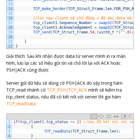
13
14
TCP_make_herder
(
TCP_Struct_Frame
,
len
,
FOR_PSH_ACK
15
16
17
tcp_client1
.
Sequence_Number
=
swap32
(
TCP_Struct_
18
tcp_client1
.
Acknowledgement
=
swap32
(
TCP_Struct_
19
TCP_send
(
TCP_Struct_Frame
,
54
,
(
uint8_t
*
)
""
,
0
)
;
//
20
21
}
22
}
Giải thích: Sau khi nhận được data từ server mình in ra màn
hình, lưu lại các số hiệu gói tin và chả lời lại với ACK hoặc
PSH|ACK cũng được
Server gửi dữ liệu sẽ dùng cờ PSH|ACK do vậy trong hàm
TCP_read nhánh cờ
TCP_PSH|TCP_ACK
mình sẽ kiểm tra
tcp_client status, nếu đã có kết nối với server thì gọi hàm
TCP_readData
C
1
if
(
tcp_client1
.
tcp_status
==
2
)
//neu đã kết nối với serv
2
{
3
TCP_readData
(
TCP_Struct_Frame
,
len
)
;
4
}