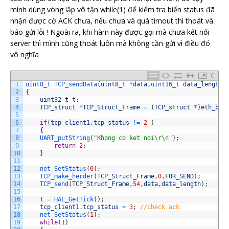
mình dùng vòng lặp vô tận while(1) để kiểm tra biến status đã
nhận được cờ ACK chưa, nếu chưa và quá timout thì thoát và
báo gửi lỗi ! Ngoài ra, khi hàm này được gọi mà chưa kết nối
server thì mình cũng thoát luôn mà không cần gửi vì điều đó
vô nghĩa
C
1
uint8_t 
TCP_sendData
(
uint8_t
*
data
,
uint16_t 
data_length
,
2
{
3
uint32
_
t
t
;
4
TCP_struct
*
TCP_Struct_Frame
=
(
TCP_struct
*
)
eth_buf
5
6
if
(
tcp_client1
.
tcp_status
!=
2
)
7
{
8
UART_putString
(
"Khong co ket noi\r\n"
)
;
9
return
2
;
10
}
11
12
net_SetStatus
(
0
)
;
13
TCP_make_herder
(
TCP_Struct_Frame
,
0
,
FOR_SEND
)
;
14
TCP_send
(
TCP_Struct_Frame
,
54
,
data
,
data_length
)
;
15
16
t
=
HAL_GetTick
(
)
;
17
tcp_client1
.
tcp_status
=
3
;
//check ack
18
net_SetStatus
(
1
)
;
19
while
(
1
)