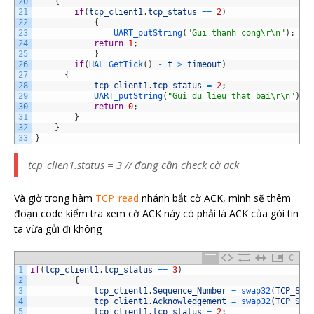
20
{
21
if
(
tcp_client1
.
tcp_status
==
2
)
22
{
23
UART_putString
(
"Gui thanh cong\r\n"
)
;
24
return
1
;
25
}
26
if
(
HAL_GetTick
(
)
-
t
>
timeout
)
27
{
28
tcp_client1
.
tcp_status
=
2
;
29
UART_putString
(
"Gui du lieu that bai\r\n"
)
;
30
return
0
;
31
}
32
}
33
}
tcp_clien1.status = 3 // đang cần check cờ ack
Và giờ trong hàm
TCP_read
nhánh bắt cờ ACK, mình sẽ thêm
đoạn code kiểm tra xem cờ ACK này có phải là ACK của gói tin
ta vừa gửi đi không
C
1
if
(
tcp_client1
.
tcp_status
==
3
)
2
{
3
tcp_client1
.
Sequence_Number
=
swap32
(
TCP_Str
4
tcp_client1
.
Acknowledgement
=
swap32
(
TCP_Str
5
tcp_client1
.
tcp_status
=
2
;