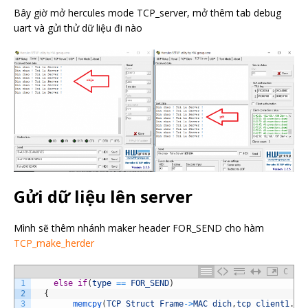
Bây giờ mở hercules mode TCP_server, mở thêm tab debug
uart và gửi thử dữ liệu đi nào
Gửi dữ liệu lên server
Mình sẽ thêm nhánh maker header FOR_SEND cho hàm
TCP_make_herder
C
1
else
if
(
type
==
FOR_SEND
)
2
{
3
memcpy
(
TCP_Struct_Frame
->
MAC_dich
,
tcp_client1
.
ma