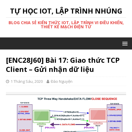
TỰ HỌC IOT, LẬP TRÌNH NHÚNG
BLOG CHIA SẺ KIẾN THỨC IOT, LẬP TRÌNH VI ĐIỀU KHIỂN,
THIẾT KẾ MẠCH ĐIỆN TỬ
[ENC28J60] Bài 17: Giao thức TCP
Client – Gửi nhận dữ liệu
1 Tháng Sáu, 2020
Đào Nguyện