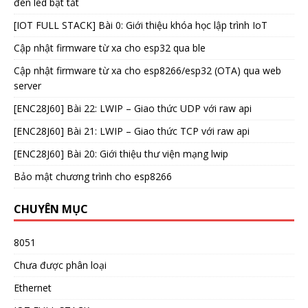
đèn led bật tắt
[IOT FULL STACK] Bài 0: Giới thiệu khóa học lập trình IoT
Cập nhật firmware từ xa cho esp32 qua ble
Cập nhật firmware từ xa cho esp8266/esp32 (OTA) qua web
server
[ENC28J60] Bài 22: LWIP – Giao thức UDP với raw api
[ENC28J60] Bài 21: LWIP – Giao thức TCP với raw api
[ENC28J60] Bài 20: Giới thiệu thư viện mạng lwip
Bảo mật chương trình cho esp8266
CHUYÊN MỤC
8051
Chưa được phân loại
Ethernet