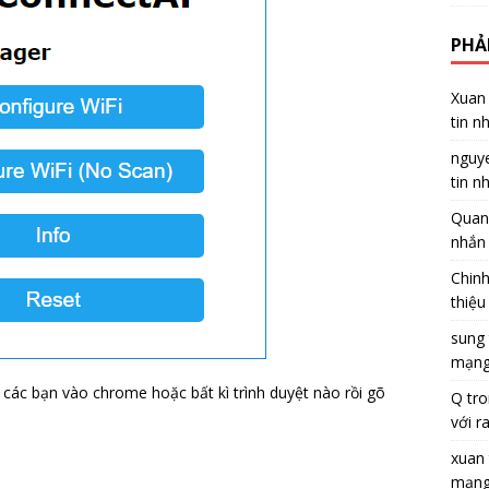
PHẢ
Xuan
tin n
nguy
tin n
Quan
nhắn 
Chin
thiệu
sung
mạng
 các bạn vào chrome hoặc bất kì trình duyệt nào rồi gõ
Q
tr
với r
xuan
mạng