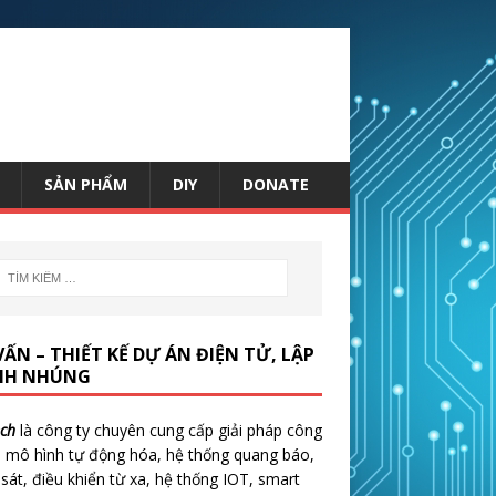
SẢN PHẨM
DIY
DONATE
VẤN – THIẾT KẾ DỰ ÁN ĐIỆN TỬ, LẬP
NH NHÚNG
ch
là công ty chuyên cung cấp giải pháp công
 mô hình tự động hóa, hệ thống quang báo,
sát, điều khiển từ xa, hệ thống IOT, smart