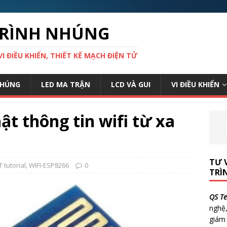
 TRÌNH NHÚNG
VI ĐIỀU KHIỂN, THIẾT KẾ MẠCH ĐIỆN TỬ
NHÚNG
LED MA TRẬN
LCD VÀ GUI
VI ĐIỀU KHIỂN
hật thông tin wifi từ xa
TƯ 
T tutorial
,
WIFI-ESP8266
0
TRÌ
QS Te
nghệ,
giám 