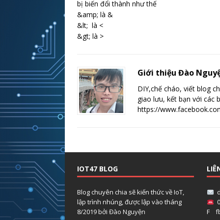
bị biến đổi thành như thế
&amp; là &
&lt; là <
&gt; là >
Giới thiệu Đào Nguy
DIY,chế cháo, viết blog ch
giao lưu, kết bạn với các
https://www.facebook.c
IOT47 BLOG
LIÊ
Blog chuyên chia sẽ kiến thức về IoT,
d
lập trình nhúng, được lập vào tháng
0
8/2019 bởi
Đào Nguyện
F
f