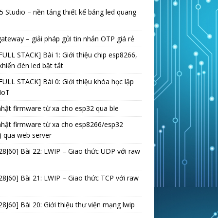
 Studio – nền tảng thiết kế bảng led quang
teway – giải pháp gửi tin nhắn OTP giá rẻ
FULL STACK] Bài 1: Giới thiệu chip esp8266,
khiển đèn led bật tắt
FULL STACK] Bài 0: Giới thiệu khóa học lập
 IoT
hật firmware từ xa cho esp32 qua ble
hật firmware từ xa cho esp8266/esp32
) qua web server
8J60] Bài 22: LWIP – Giao thức UDP với raw
8J60] Bài 21: LWIP – Giao thức TCP với raw
8J60] Bài 20: Giới thiệu thư viện mạng lwip