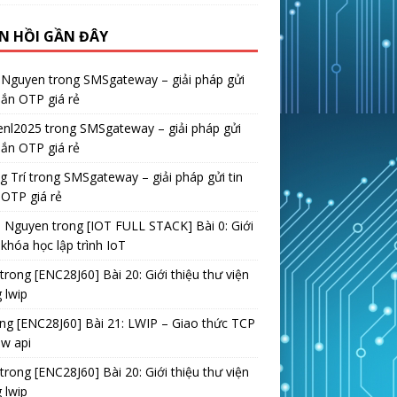
N HỒI GẦN ĐÂY
 Nguyen
trong
SMSgateway – giải pháp gửi
hắn OTP giá rẻ
enl2025
trong
SMSgateway – giải pháp gửi
hắn OTP giá rẻ
g Trí
trong
SMSgateway – giải pháp gửi tin
OTP giá rẻ
h Nguyen
trong
[IOT FULL STACK] Bài 0: Giới
 khóa học lập trình IoT
trong
[ENC28J60] Bài 20: Giới thiệu thư viện
 lwip
ong
[ENC28J60] Bài 21: LWIP – Giao thức TCP
aw api
trong
[ENC28J60] Bài 20: Giới thiệu thư viện
 lwip