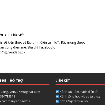
ện
81 bài viết
ia sẽ kiến thức về lập trình,điện tử - IoT. Rất mong được
 bạn cùng đam mê. Địa chỉ Facebook:
om/nguyendao207
N HỆ – HỖ TRỢ
LIÊN KẾT
aonguyen20798@gmail.com
Kênh DIY, làm mạch điện tử
394733311
Kênh tổng hợp video từ blog
b.com/nguyendao207
https://qstech.io.vn/