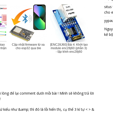
situs
cho 
yypa
Nguy
kế bộ
Giao
Cập nhật firmware từ xa
[ENC28J60] Bài 4: Khởi tạo
 nhận
cho esp32 qua ble
module enc28j60 (phần 3)
- lập trình enc28j60
i lòng để lại comment dưới mỗi bài ! Mình sẽ không trả lời
!
iểu như &amp; thì đó là lỗi hiển thị, cụ thể 3 kí tự < > &