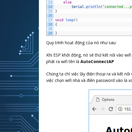
13
else
14
Serial
.
println
(
"connected...y
15
}
16
17
void
loop
(
)
18
{
19
20
}
Quy trình hoạt động của nó như sau:
Khi ESP khởi động, nó sẽ thử kết nối vào wif
phát ra wifi tên là
AutoConnectAP
Chúng ta chỉ việc lấy điện thoại ra và kết nối
việc chọn wifi nhà và điền password vào là 