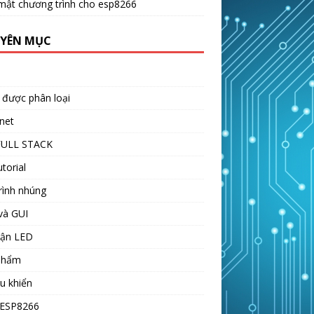
mật chương trình cho esp8266
YÊN MỤC
 được phân loại
net
FULL STACK
utorial
rình nhúng
và GUI
rận LED
phẩm
ều khiển
-ESP8266