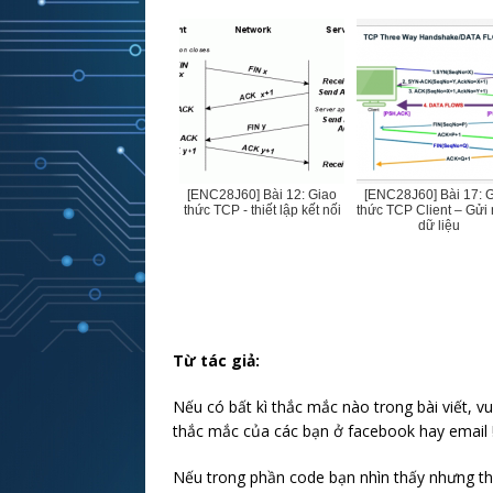
[ENC28J60] Bài 12: Giao
[ENC28J60] Bài 17: 
thức TCP - thiết lập kết nối
thức TCP Client – Gửi
dữ liệu
Từ tác giả:
Nếu có bất kì thắc mắc nào trong bài viết, vu
thắc mắc của các bạn ở facebook hay email 
Nếu trong phần code bạn nhìn thấy nhưng thứ k