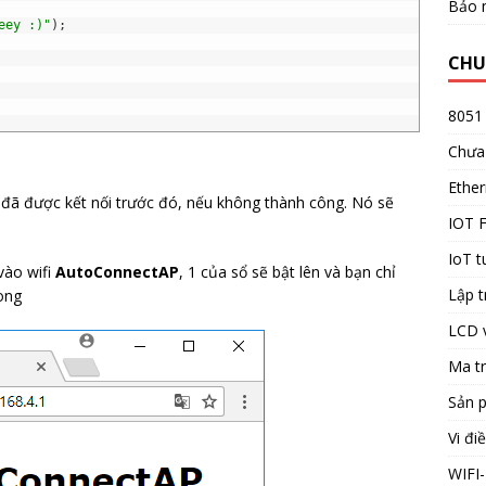
Bảo 
eey :)"
)
;
CHU
8051
Chưa
Ether
i đã được kết nối trước đó, nếu không thành công. Nó sẽ
IOT 
IoT t
 vào wifi
AutoConnectAP
, 1 của sổ sẽ bật lên và bạn chỉ
Lập t
xong
LCD 
Ma t
Sản 
Vi đi
WIFI