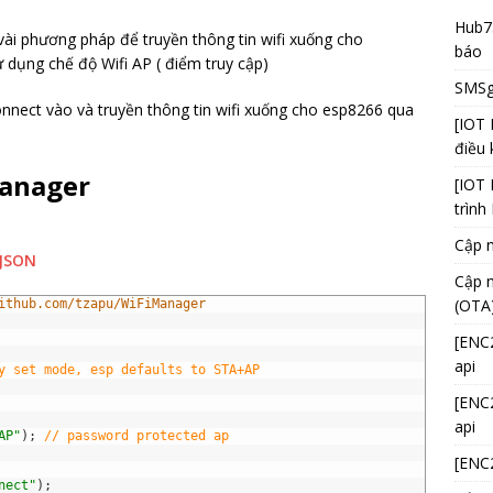
Hub75
ài phương pháp để truyền thông tin wifi xuống cho
báo
 dụng chế độ Wifi AP ( điểm truy cập)
SMSga
connect vào và truyền thông tin wifi xuống cho esp8266 qua
[IOT 
điều 
manager
[IOT 
trình
Cập n
oJSON
Cập n
(OTA
ithub.com/tzapu/WiFiManager
[ENC2
api
y set mode, esp defaults to STA+AP
[ENC2
api
AP"
)
;
// password protected ap
[ENC2
nect"
)
;