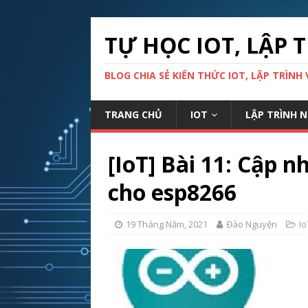
TỰ HỌC IOT, LẬP
BLOG CHIA SẺ KIẾN THỨC IOT, LẬP TRÌNH 
TRANG CHỦ
IOT
LẬP TRÌNH 
[IoT] Bài 11: Cập n
cho esp8266
19 Tháng Năm, 2021
Đào Nguyện
Io