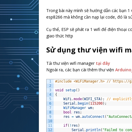
Trong bài này mình sẽ hướng dẫn các bạn 1 v
esp8266 mà không cần nạp lại code, đó là sử
Cụ thể, ESP sẽ phát ra 1 wifi để điện thoại 
giao thức http
Sử dụng thư viện wifi 
Tải thư viện wifi manager
tại đây
Ngoài ra, các bạn cài thêm thư viện
Arduin
1
#include <WiFiManager.h> // https://g
2
3
void
setup
(
)
4
{
5
WiFi
.
mode
(
WIFI_STA
)
;
// explicitl
6
Serial
.
begin
(
115200
)
;
7
WiFiManager 
wm
;
8
bool
res
;
9
res
=
wm
.
autoConnect
(
"AutoConnect
10
11
if
(
!
res
)
12
Serial
.
println
(
"Failed to con