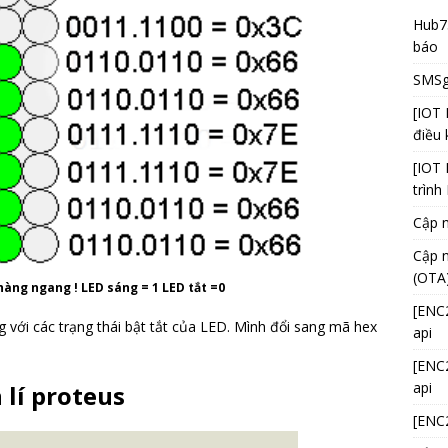
Hub75
báo
SMSga
[IOT 
điều 
[IOT 
trình
Cập n
Cập n
(OTA
hàng ngang ! LED sáng = 1 LED tắt =0
[ENC2
 với các trạng thái bật tắt của LED. Mình đổi sang mã hex
api
[ENC2
api
 lí proteus
[ENC2