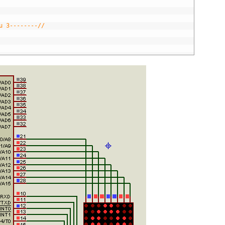
u 3--------//
u 4--------//
u 5--------//
u 6--------//
u 7--------//