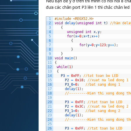
Nếu bạn để ý ở trên thì mình có nói nối 8 ch
đưa các chân port P3 lên 1 thì chắc chắn led 
1
#include <REGX52.H>
2
void
delay
(
unsigned
int
t
)
//hàm dela
3
{
4
unsigned
int
x
,
y
;
5
for
(
x
=
0
;
x
<
t
;
x
++
)
6
{
7
for
(
y
=
0
;
y
<
123
;
y
++
)
;
8
}
9
}
10
void
main
(
)
11
{
12
while
(
1
)
13
{
14
P3
=
0xFF
;
//tat toan bo LED
15
P2
=
0x18
;
//xuat ma led dong 1
16
P3_0
=
0
;
//bat sang dong 1
17
delay
(
1
)
;
18
//---------Hien thi xong dong th
19
20
P3
=
0xFF
;
//tat toan bo LED
21
P2
=
0x3C
;
//xuat ma led dong 2
22
P3_1
=
0
;
//bat sang dong 2
23
delay
(
1
)
;
24
//---------Hien thi xong dong th
25
26
P3
=
0xFF
;
//tat toan bo LED