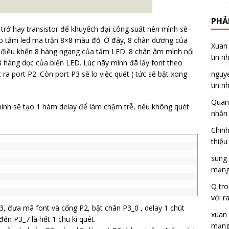
PHẢ
rở hay transistor để khuyếch đại công suất nên mình sẽ
 vào tấm led ma trận 8×8 màu đỏ. Ở đây, 8 chân dương của
Xuan
ẽ điều khển 8 hàng ngang của tấm LED. 8 chân âm mình nối
tin n
8 hàng dọc của biến LED. Lúc nãy mình đã lấy font theo
nguy
ra port P2. Còn port P3 sẽ lo việc quét ( tức sẽ bật xong
tin n
Quan
 mình sẽ tạo 1 hàm delay để làm chậm trễ, nếu không quét
nhắn 
Chin
thiệu
sung
mạng
Q
tr
với r
3, đưa mã font và cổng P2, bật chân P3_0 , delay 1 chút
xuan
ến P3_7 là hết 1 chu kì quét.
mạng