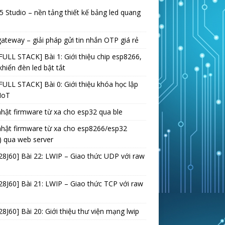
 Studio – nền tảng thiết kế bảng led quang
teway – giải pháp gửi tin nhắn OTP giá rẻ
FULL STACK] Bài 1: Giới thiệu chip esp8266,
khiển đèn led bật tắt
FULL STACK] Bài 0: Giới thiệu khóa học lập
 IoT
hật firmware từ xa cho esp32 qua ble
hật firmware từ xa cho esp8266/esp32
) qua web server
8J60] Bài 22: LWIP – Giao thức UDP với raw
8J60] Bài 21: LWIP – Giao thức TCP với raw
8J60] Bài 20: Giới thiệu thư viện mạng lwip