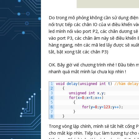
Do trong mô phỏng không cần sử dụng điện t
nối trực tiếp các chân IO của vi điều khiển
led mình nối vào port P2, các chân dương s
vào port P3, các chân âm này sẽ điều khiển 
hàng ngang, nên các mã led lấy được sẽ xuất 
tắt, bật xong tắt các chân P3)
OK. Bây giờ viế chương trình nhé ! Đầu tiên
nhanh quá mắt mình lại chưa kịp nhìn !
1
void
delay
(
unsigned
int
t
)
//hàm delay
2
{
3
unsigned
int
x
,
y
;
4
for
(
x
=
0
;
x
<
t
;
x
++
)
5
{
6
for
(
y
=
0
;
y
<
123
;
y
++
)
;
7
}
8
}
Trong vòng lặp chính, mình sẽ tắt hết cổng P
cho mắt kịp nhìn. Tiếp tục làm tương tự cho đ