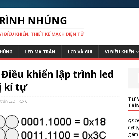
 TRÌNH NHÚNG
VI ĐIỀU KHIỂN, THIẾT KẾ MẠCH ĐIỆN TỬ
NHÚNG
LED MA TRẬN
LCD VÀ GUI
VI ĐIỀU KHIỂN
 Điều khiển lập trình led
 kí tự
TƯ 
trận LED
6
TRÌ
QS Te
nghệ,
giám 