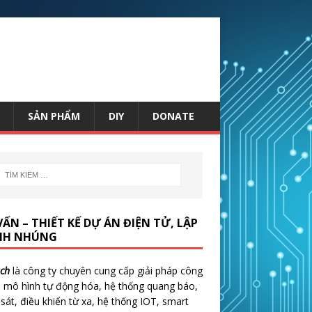
SẢN PHẨM
DIY
DONATE
VẤN – THIẾT KẾ DỰ ÁN ĐIỆN TỬ, LẬP
NH NHÚNG
ch
là công ty chuyên cung cấp giải pháp công
 mô hình tự động hóa, hệ thống quang báo,
sát, điều khiển từ xa, hệ thống IOT, smart