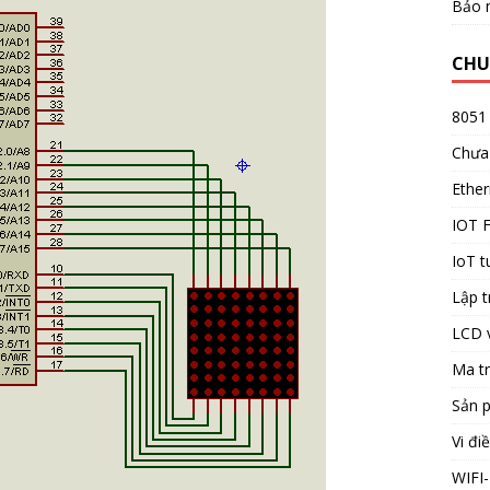
Bảo 
CHU
8051
Chưa
Ether
IOT 
IoT t
Lập t
LCD 
Ma t
Sản 
Vi đi
WIFI