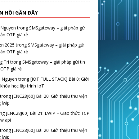
N HỒI GẦN ĐÂY
 Nguyen
trong
SMSgateway – giải pháp gửi
hắn OTP giá rẻ
enl2025
trong
SMSgateway – giải pháp gửi
hắn OTP giá rẻ
g Trí
trong
SMSgateway – giải pháp gửi tin
OTP giá rẻ
h Nguyen
trong
[IOT FULL STACK] Bài 0: Giới
 khóa học lập trình IoT
trong
[ENC28J60] Bài 20: Giới thiệu thư viện
 lwip
ong
[ENC28J60] Bài 21: LWIP – Giao thức TCP
aw api
trong
[ENC28J60] Bài 20: Giới thiệu thư viện
 lwip