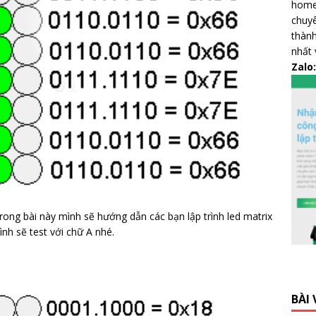
home,
chuyê
thành
nhất 
Zalo
trong bài này mình sẽ hướng dẫn các bạn lập trình led matrix
ình sẽ test với chữ A nhé.
BÀI 