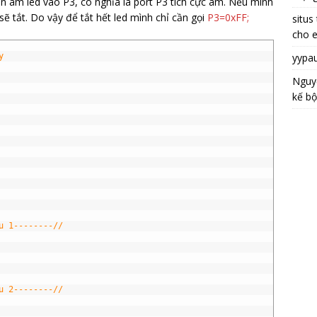
ân âm led vào P3, có nghĩa là port P3 tích cực âm. Nếu mình
sẽ tắt. Do vậy để tắt hết led mình chỉ cần gọi
P3=0xFF;
situs
cho 
yypa
y
Nguy
kế bộ
u 1--------//
u 2--------//