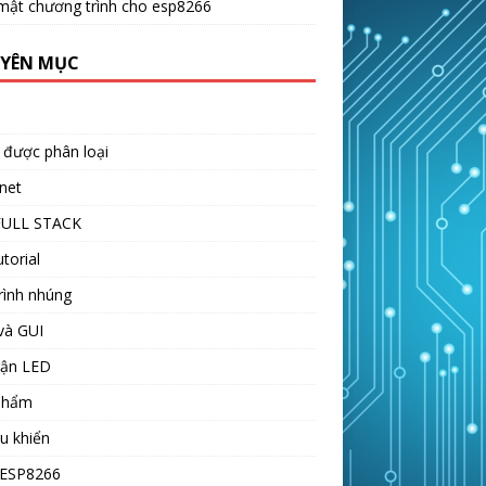
mật chương trình cho esp8266
YÊN MỤC
 được phân loại
net
FULL STACK
utorial
rình nhúng
và GUI
rận LED
phẩm
ều khiển
-ESP8266