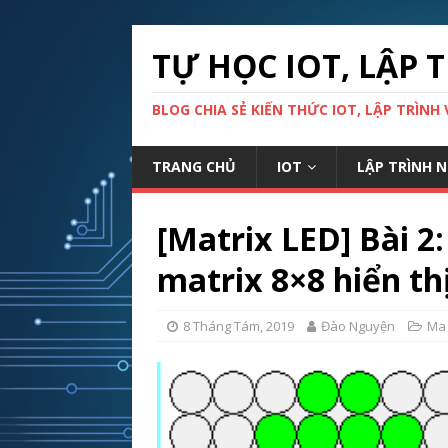
TỰ HỌC IOT, LẬP
BLOG CHIA SẺ KIẾN THỨC IOT, LẬP TRÌNH 
TRANG CHỦ
IOT
LẬP TRÌNH 
[Matrix LED] Bài 2:
matrix 8×8 hiển thị
8 Tháng Tám, 2019
Đào Nguyện
Ma 