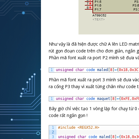
57
P2
=
0x66
;
//xuat ma led dong 8
58
P3_7
=
0
;
//bat sang dong 8
59
delay
(
1
)
;
60
//---------Hien thi xong dong th
61
}
62
}
Như vậy là đã hiện được chữ A lên LED matri
rút gọn đoạn code trên cho đơn giản, ngắn 
Phần mã font xuất ra port P2 mình sẽ đưa v
1
unsigned
char
code 
maled
[
8
]
=
{
0x18
,
0x3C
Phần mã font xuất ra port 3 mình sẽ đưa vào
ra cổng P3 thay vì xuất từng chân như code t
1
unsigned
char
code 
maquet
[
8
]
=
{
0xFE
,
0xF
Bây giờ chỉ việc tạo 1 vòng lặp for chạy từ 
code rất ngắn gọn !
1
#include <REGX52.H>
2
3
unsigned
char
code 
maled
[
8
]
=
{
0x18
,
0x3