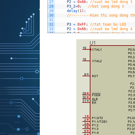
27
P2
=
0x66
;
//xuat ma led dong 3
28
P3_2
=
0
;
//bat sang dong 3
29
delay
(
1
)
;
30
//---------Hien thi xong dong th
31
32
P3
=
0xFF
;
//tat toan bo LED
33
P2
=
0x66
;
//xuat ma led dong 4
34
P3_3
=
0
;
//bat sang dong 4
35
delay
(
1
)
;
36
//---------Hien thi xong dong th
37
38
P3
=
0xFF
;
//tat toan bo LED
39
P2
=
0x7E
;
//xuat ma led dong 5
40
P3_4
=
0
;
//bat sang dong 5
41
delay
(
1
)
;
42
//---------Hien thi xong dong th
43
44
P3
=
0xFF
;
//tat toan bo LED
45
P2
=
0x7E
;
//xuat ma led dong 6
46
P3_5
=
0
;
//bat sang dong 6
47
delay
(
1
)
;
48
//---------Hien thi xong dong th
49
50
P3
=
0xFF
;
//tat toan bo LED
51
P2
=
0x66
;
//xuat ma led dong 7
52
P3_6
=
0
;
//bat sang dong 7
53
delay
(
1
)
;
54
//---------Hien thi xong dong th
55
56
P3
=
0xFF
;
//tat toan bo LED