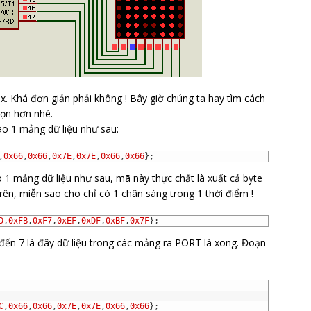
u 8--------//
x. Khá đơn giản phải không ! Bây giờ chúng ta hay tìm cách
gọn hơn nhé.
ào 1 mảng dữ liệu như sau:
,
0x66
,
0x66
,
0x7E
,
0x7E
,
0x66
,
0x66
}
;
 1 mảng dữ liệu như sau, mã này thực chất là xuất cả byte
rên, miễn sao cho chỉ có 1 chân sáng trong 1 thời điểm !
D
,
0xFB
,
0xF7
,
0xEF
,
0xDF
,
0xBF
,
0x7F
}
;
0 đến 7 là đây dữ liệu trong các mảng ra PORT là xong. Đoạn
C
,
0x66
,
0x66
,
0x7E
,
0x7E
,
0x66
,
0x66
}
;